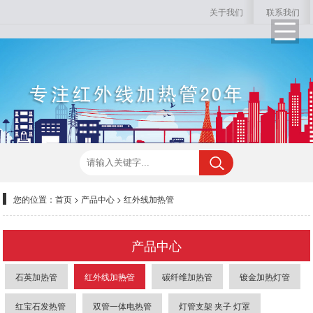
关于我们
联系我们
您的位置：
首页
>
产品中心
>
红外线加热管
产品中心
石英加热管
红外线加热管
碳纤维加热管
镀金加热灯管
红宝石发热管
双管一体电热管
灯管支架 夹子 灯罩