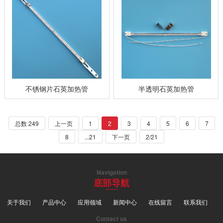
不锈钢片石英加热管
半透明石英加热管
总数 249
上一页
1
2
3
4
5
6
7
8
...21
下一页
2/21
Navigation
底部导航
关于我们
产品中心
应用领域
新闻中心
在线留言
联系我们
Contact us