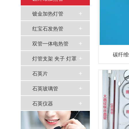
镀金加热灯管
红宝石发热管
双管一体电热管
碳纤维
灯管支架 夹子 灯罩
石英片
石英玻璃管
石英仪器