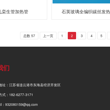
孔栾生管加热管
石英玻璃全编织碳丝发
总数 57
上一页
1
2
3
4
5
我们
地址：江苏省连云港市东海县经济开发区
式：182-6277-3171
il：932080159@qq.com