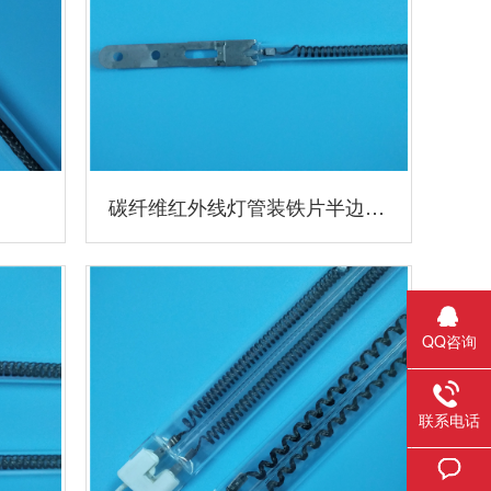
碳纤维红外线灯管装铁片半边涂白
QQ咨询
联系电话