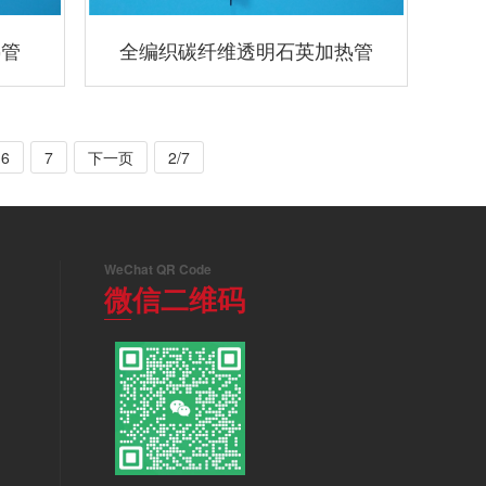
热管
全编织碳纤维透明石英加热管
6
7
下一页
2/7
WeChat QR Code
微信二维码